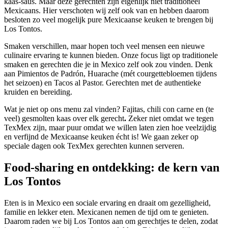
kaas-saus. Maar deze gerechten zijn eigenlijk niet traditioneel
Mexicaans. Hier verschoten wij zelf ook van en hebben daarom
besloten zo veel mogelijk pure Mexicaanse keuken te brengen bij
Los Tontos.
Smaken verschillen, maar hopen toch veel mensen een nieuwe
culinaire ervaring te kunnen bieden. Onze focus ligt op traditionele
smaken en gerechten die je in Mexico zelf ook zou vinden. Denk
aan Pimientos de Padrón, Huarache (mét courgettebloemen tijdens
het seizoen) en Tacos al Pastor. Gerechten met de authentieke
kruiden en bereiding.
Wat je niet op ons menu zal vinden? Fajitas, chili con carne en (te
veel) gesmolten kaas over elk gerecht
.
Zeker niet omdat we tegen
TexMex zijn, maar puur omdat we willen laten zien hoe veelzijdig
en verfijnd de Mexicaanse keuken écht is! We gaan zeker op
speciale dagen ook TexMex gerechten kunnen serveren.
Food-sharing en ontdekking: de kern van
Los Tontos
Eten is in Mexico een sociale ervaring en draait om gezelligheid,
familie en lekker eten. Mexicanen nemen de tijd om te genieten.
Daarom raden we bij Los Tontos aan om gerechtjes te delen, zodat