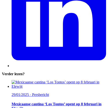
Verder lezen?
29/01/2025 ·
Persbericht
Mexicaanse cantina ‘Los Tontos’ opent op 8 februari in